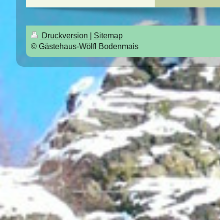
Druckversion
|
Sitemap
© Gästehaus-Wölfl Bodenmais