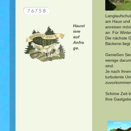
Langlaufschul
am Haus und s
Haust
anreisen möch
iere
an. Für Winte
auf
Die nächste G
Anfra
Bäckerei lieg
ge.
Genießen Sie 
wenige darun
sind.
Je nach Ihren
turbulente Un
zuvorkommende
Schöne Zeit b
Ihre Gastgeb